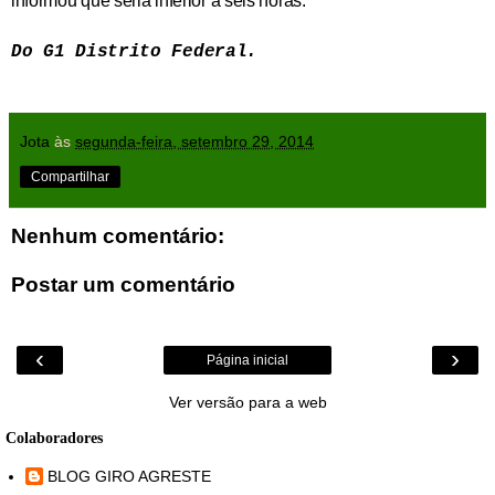
informou que seria inferior a seis horas.
Do G1 Distrito Federal.
Jota
às
segunda-feira, setembro 29, 2014
Compartilhar
Nenhum comentário:
Postar um comentário
‹
›
Página inicial
Ver versão para a web
Colaboradores
BLOG GIRO AGRESTE